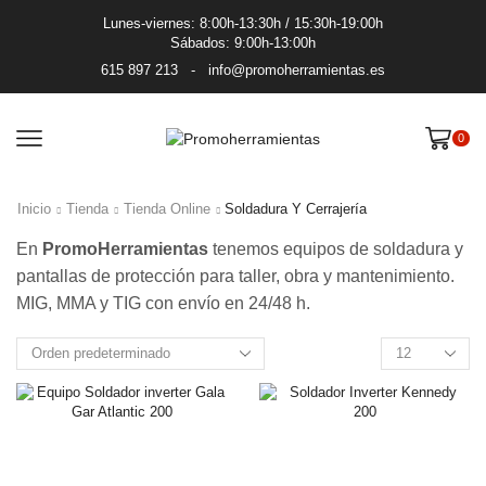
Lunes-viernes: 8:00h-13:30h / 15:30h-19:00h
Sábados: 9:00h-13:00h
615 897 213
-
info@promoherramientas.es
0
Inicio
Tienda
Tienda Online
Soldadura Y Cerrajería
En
PromoHerramientas
tenemos equipos de soldadura y
pantallas de protección para taller, obra y mantenimiento.
MIG, MMA y TIG con envío en 24/48 h.
Productos
por
pagina