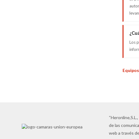
autom
levan
¿Cuá
Los p
infor
Equipos
“Heronline,S.L.,
de las comunica
web a través de