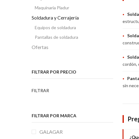
Maquinaria Pladur
Sold
●
Soldadura y Cerrajería
estructu
Equipos de soldadura
Solda
●
Pantallas de soldadura
construc
Ofertas
Solda
●
cordón, 
FILTRAR POR PRECIO
Panta
●
sin nece
Precio
Precio
FILTRAR
mínimo
máximo
FILTRAR POR MARCA
Pre
GALAGAR
¿Qué