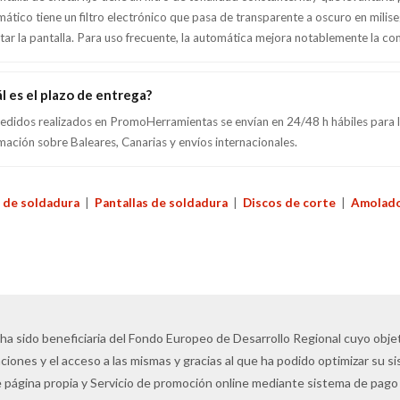
ático tiene un filtro electrónico que pasa de transparente a oscuro en milise
tar la pantalla. Para uso frecuente, la automática mejora notablemente la co
l es el plazo de entrega?
edidos realizados en PromoHerramientas se envían en 24/48 h hábiles para la
mación sobre Baleares, Canarias y envíos internacionales.
 de soldadura
|
Pantallas de soldadura
|
Discos de corte
|
Amolado
 ha sido beneficiaria del Fondo Europeo de Desarrollo Regional cuyo objeti
ciones y el acceso a las mismas y gracias al que ha podido optimizar su s
 página propia y Servicio de promoción online mediante sistema de pago 