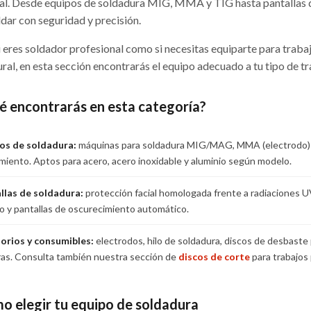
ial. Desde equipos de soldadura MIG, MMA y TIG hasta pantallas 
ldar con seguridad y precisión.
i eres soldador profesional como si necesitas equiparte para trab
ural, en esta sección encontrarás el equipo adecuado a tu tipo de t
é encontrarás en esta categoría?
os de soldadura:
máquinas para soldadura MIG/MAG, MMA (electrodo) y 
iento. Aptos para acero, acero inoxidable y aluminio según modelo.
llas de soldadura:
protección facial homologada frente a radiaciones UV 
fijo y pantallas de oscurecimiento automático.
orios y consumibles:
electrodos, hilo de soldadura, discos de desbaste 
as. Consulta también nuestra sección de
discos de corte
para trabajos 
o elegir tu equipo de soldadura