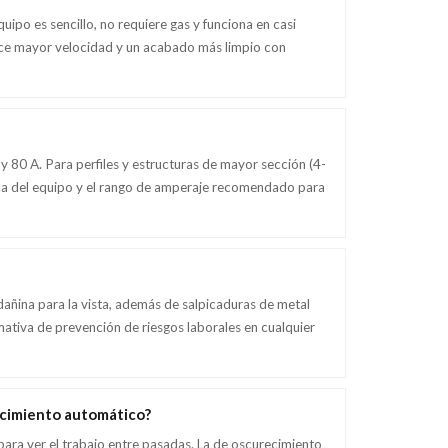
uipo es sencillo, no requiere gas y funciona en casi
frece mayor velocidad y un acabado más limpio con
y 80 A. Para perfiles y estructuras de mayor sección (4-
ica del equipo y el rango de amperaje recomendado para
dañina para la vista, además de salpicaduras de metal
mativa de prevención de riesgos laborales en cualquier
recimiento automático?
a para ver el trabajo entre pasadas. La de oscurecimiento