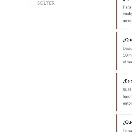
SOLTER
MAQUINARIA
Para 
TOP QUALITY
cualq
menos
Las mejores marcas al precio más
competitivo
¿Qué
VER AHORA
Depen
10 mm
el ma
¿Es 
Sí. E
fundi
entor
¿Qué
La pa