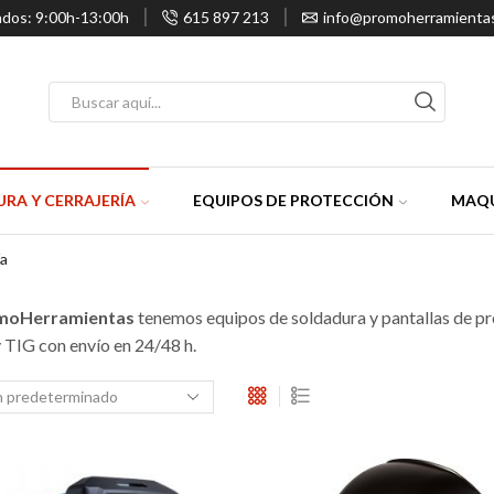
ados: 9:00h-13:00h
615 897 213
info@promoherramienta
Entrada
de
búsqueda
RA Y CERRAJERÍA
EQUIPOS DE PROTECCIÓN
MAQU
ía
moHerramientas
tenemos equipos de soldadura y pantallas de pr
IG con envío en 24/48 h.