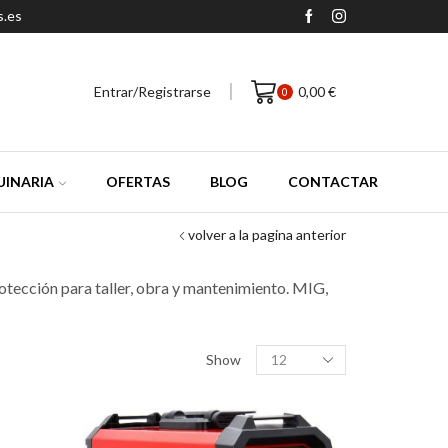
s.es
Entrar/Registrarse
0,00
€
0
INARIA
OFERTAS
BLOG
CONTACTAR
volver a la pagina anterior
otección para taller, obra y mantenimiento. MIG,
Productos
Show
por
pagina