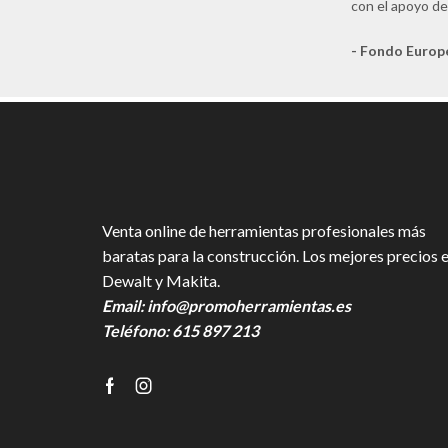
con el apoyo de
- Fondo Europ
Venta online de herramientas profesionales más
baratas para la construcción. Los mejores precios 
Dewalt y Makita.
Email:
info@promoherramientas.es
Teléfono:
615 897 213
Facebook
Instagram