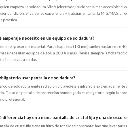
quien empieza, la soldadura MMA (electrodo) suele ser la más accesible: el eq
uier condición. Si ya tienes experiencia y trabajas en taller, la MIG/MAG o
 práctica.
 amperaje necesito en un equipo de soldadura?
de del grosor del material. Para chapa fina (1-3 mm) suelen bastar entre 40 
) se necesitan equipos de 160 a 200 A o más. Revisa siempre la ficha técn
terial que vas a soldar.
obligatorio usar pantalla de soldadura?
l arco de soldadura emite radiación ultravioleta e infrarroja extremadamente 
do. El uso de pantalla de protección homologada es obligatorio según la nor
no profesional.
 diferencia hay entre una pantalla de cristal fijo y una de oscu
ntalla de cristal fijo tiene un filtro de tonalidad constante: hay que levantarl