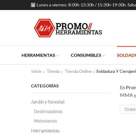
Lunes a viernes: 8:00h-13:30h / 15:30h-19:00h. Sáb
HERRAMIENTAS
CONSUMIBLES
SOLDADU
Inicio
Tienda
Tienda Online
Soldadura Y Cerrajer
CATEGORÍAS
En
Pro
MMA y T
Jardín y forestal
Desbrozadoras
Motosierras
Herramientas