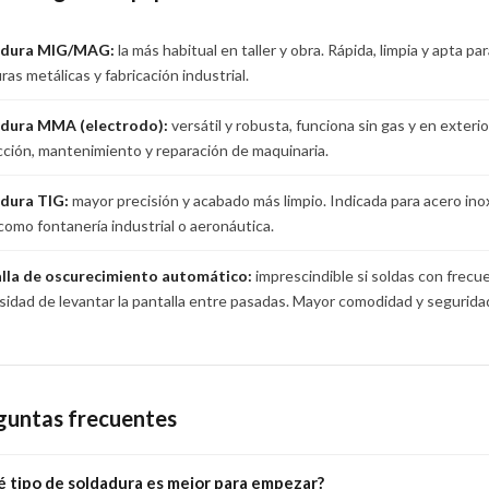
adura MIG/MAG:
la más habitual en taller y obra. Rápida, limpia y apta pa
ras metálicas y fabricación industrial.
dura MMA (electrodo):
versátil y robusta, funciona sin gas y en exter
ción, mantenimiento y reparación de maquinaria.
dura TIG:
mayor precisión y acabado más limpio. Indicada para acero inox
como fontanería industrial o aeronáutica.
lla de oscurecimiento automático:
imprescindible si soldas con frecue
sidad de levantar la pantalla entre pasadas. Mayor comodidad y seguridad q
guntas frecuentes
 tipo de soldadura es mejor para empezar?