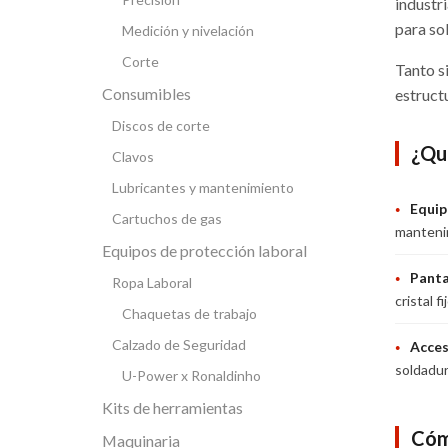
industr
para so
Medición y nivelación
Corte
Tanto s
Consumibles
estruct
Discos de corte
¿Qu
Clavos
Lubricantes y mantenimiento
Equip
●
Cartuchos de gas
mantenim
Equipos de protección laboral
Panta
●
Ropa Laboral
cristal 
Chaquetas de trabajo
Calzado de Seguridad
Acces
●
soldadur
U-Power x Ronaldinho
Kits de herramientas
Cóm
Maquinaria