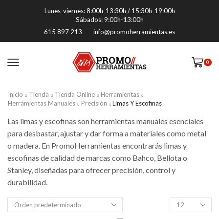
Lunes-viernes: 8:00h-13:30h / 15:30h-19:00h
Sábados: 9:00h-13:00h
615 897 213
-
info@promoherramientas.es
0
Inicio
Tienda
Tienda Online
Herramientas
Herramientas Manuales
Precisión
Limas Y Escofinas
Las limas y escofinas son herramientas manuales esenciales
para desbastar, ajustar y dar forma a materiales como metal
o madera. En PromoHerramientas encontrarás limas y
escofinas de calidad de marcas como Bahco, Bellota o
Stanley, diseñadas para ofrecer precisión, control y
durabilidad.
Productos
por
pagina