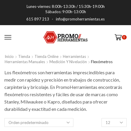
Lunes-viernes: 8:00h-13:30h / 15:30h-19:00h
Sábados: 9:00h-13:00h
615 897 213
-
info@promoherramientas.es
0
Inicio
Tienda
Tienda Online
Herramientas
Herramientas Manuales
Medición Y Nivelación
Flexómetros
Los flexómetros son herramientas imprescindibles para
medir con rapidez y precisión en trabajos de construcción,
carpintería y bricolaje. En PromoHerramientas encontrarás
flexómetros resistentes y fáciles de usar de marcas como
Stanley, Milwaukee o Kapro, diseñados para ofrecer
durabilidad y exactitud en cada medición.
Productos
por
pagina