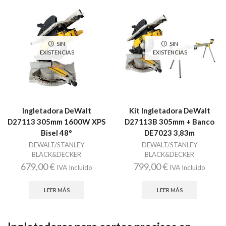
SIN
SIN
EXISTENCIAS
EXISTENCIAS
Ingletadora DeWalt
Kit Ingletadora DeWalt
D27113 305mm 1600W XPS
D27113B 305mm + Banco
Bisel 48°
DE7023 3,83m
DEWALT/STANLEY
DEWALT/STANLEY
BLACK&DECKER
BLACK&DECKER
679,00
€
799,00
€
IVA Incluido
IVA Incluido
LEER MÁS
LEER MÁS