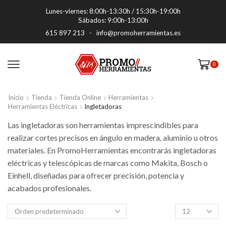
Lunes-viernes: 8:00h-13:30h / 15:30h-19:00h
Sábados: 9:00h-13:00h
615 897 213
-
info@promoherramientas.es
0
Inicio
Tienda
Tienda Online
Herramientas
Herramientas Eléctricas
Ingletadoras
Las ingletadoras son herramientas imprescindibles para
realizar cortes precisos en ángulo en madera, aluminio u otros
materiales. En PromoHerramientas encontrarás ingletadoras
eléctricas y telescópicas de marcas como Makita, Bosch o
Einhell, diseñadas para ofrecer precisión, potencia y
acabados profesionales.
Productos
por
pagina