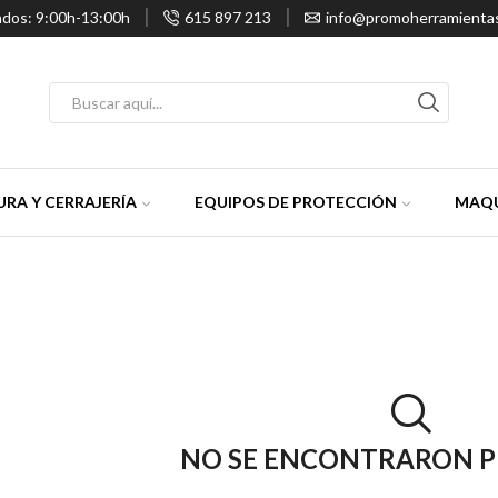
ados: 9:00h-13:00h
615 897 213
info@promoherramienta
Entrada
de
búsqueda
RA Y CERRAJERÍA
EQUIPOS DE PROTECCIÓN
MAQU
NO SE ENCONTRARON 