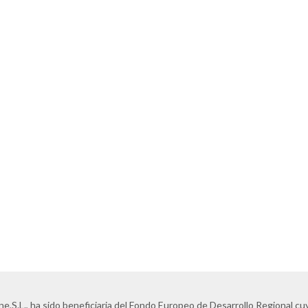
ne,S.L., ha sido beneficiaria del Fondo Europeo de Desarrollo Regional cuyo