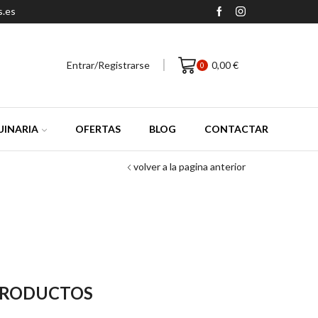
s.es
Entrar/Registrarse
0,00
€
0
INARIA
OFERTAS
BLOG
CONTACTAR
volver a la pagina anterior
PRODUCTOS