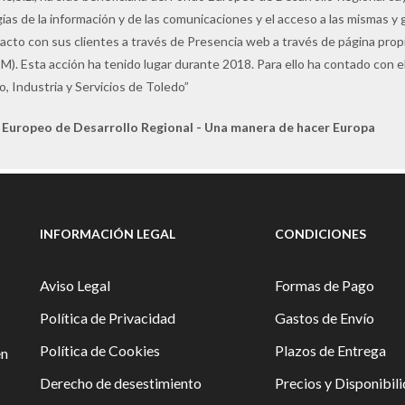
ías de la información y de las comunicaciones y el acceso a las mismas y 
tacto con sus clientes a través de Presencia web a través de página pro
M). Esta acción ha tenido lugar durante 2018. Para ello ha contado con
, Industria y Servicios de Toledo”
 Europeo de Desarrollo Regional - Una manera de hacer Europa
INFORMACIÓN LEGAL
CONDICIONES
Aviso Legal
Formas de Pago
Política de Privacidad
Gastos de Envío
Política de Cookies
Plazos de Entrega
en
Derecho de desestimiento
Precios y Disponibil