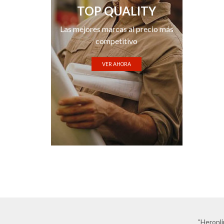
TOP QUALITY
Las mejores marcas al precio más
competitivo
VER AHORA
“Heronli