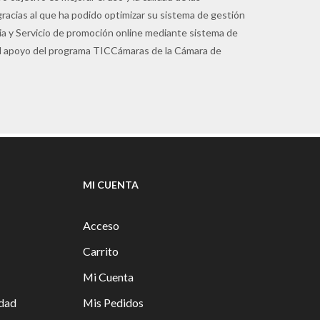
gracias al que ha podido optimizar su sistema de gestión
pia y Servicio de promoción online mediante sistema de
 el apoyo del programa TICCámaras de la Cámara de
MI CUENTA
Acceso
Carrito
Mi Cuenta
idad
Mis Pedidos