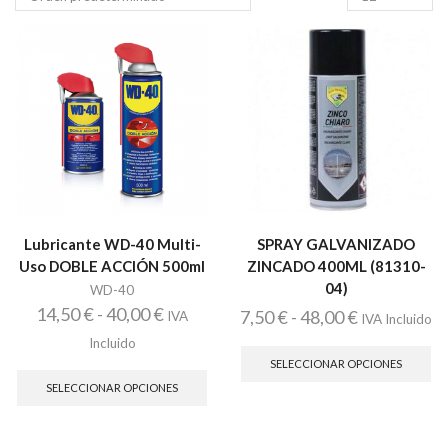
por
pagina
Lubricante WD-40 Multi-
SPRAY GALVANIZADO
Uso DOBLE ACCIÓN 500ml
ZINCADO 400ML (81310-
04)
WD-40
Rango
14,50
€
-
40,00
€
Rango
7,50
€
-
48,00
€
IVA
IVA Incluido
de
Es
de
Incluido
pr
Este
precios:
SELECCIONAR OPCIONES
precios:
tie
producto
SELECCIONAR OPCIONES
desde
desde
múl
tiene
var
14,50 €
múltiples
7,50 €
La
variantes.
hasta