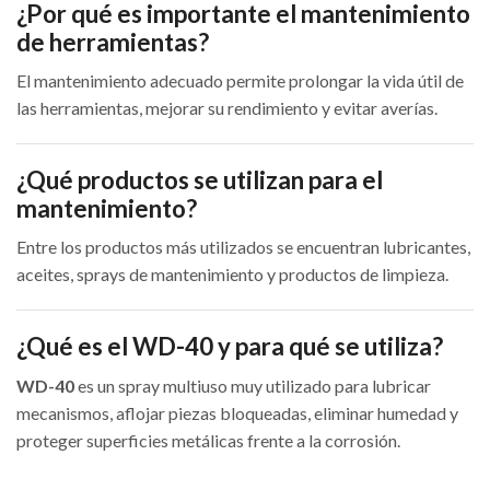
hasta
op
¿Por qué es importante el mantenimiento
Las
40,00 €
se
48,00 €
opciones
de herramientas?
pu
se
ele
pueden
El mantenimiento adecuado permite prolongar la vida útil de
en
elegir
las herramientas, mejorar su rendimiento y evitar averías.
la
en
pá
la
de
página
pr
¿Qué productos se utilizan para el
de
producto
mantenimiento?
Entre los productos más utilizados se encuentran lubricantes,
aceites, sprays de mantenimiento y productos de limpieza.
¿Qué es el WD-40 y para qué se utiliza?
WD-40
es un spray multiuso muy utilizado para lubricar
mecanismos, aflojar piezas bloqueadas, eliminar humedad y
proteger superficies metálicas frente a la corrosión.