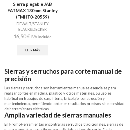
Sierra plegable JAB
FATMAX 130mm Stanley
(FMHT0-20559)
DEWALT/STANLEY
BLACK&DECKER
16,50
€
IVA Incluido
LEER MÁS
Sierras y serruchos para corte manual de
precisión
Las sierras y serruchos son herramientas manuales esenciales para
realizar cortes en madera, plástico y otros materiales. Su uso es
habitual en trabajos de carpintería, bricolaje, construcción y
mantenimiento, permitiendo obtener resultados precisos sin necesidad
de herramientas eléctricas.
Amplia variedad de sierras manuales
En PromoHerramientas encontrarás serruchos tradicionales, sierras de
mano y modelos específicos para distintos tipos de corte. Cada