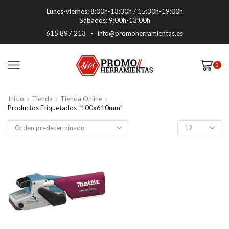
Lunes-viernes: 8:00h-13:30h / 15:30h-19:00h
Sábados: 9:00h-13:00h
615 897 213
-
info@promoherramientas.es
0
Inicio
Tienda
Tienda Online
Productos Etiquetados “100x610mm”
Productos
por
pagina