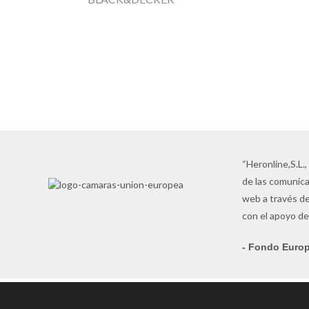
MAQUINARIA
TOP QUALITY
Las mejores marcas al precio más
competitivo
VER AHORA
“Heronline,S.L.,
de las comunica
web a través de
con el apoyo de
- Fondo Europ