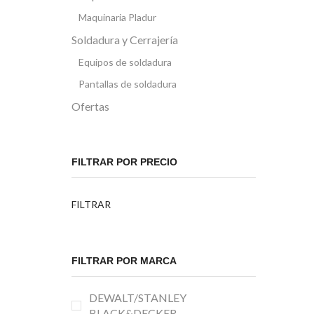
Maquinaria Pladur
Soldadura y Cerrajería
Equipos de soldadura
Pantallas de soldadura
Ofertas
FILTRAR POR PRECIO
Precio
Precio
FILTRAR
mínimo
máximo
FILTRAR POR MARCA
DEWALT/STANLEY
BLACK&DECKER