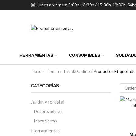
Lunes a viernes: 8:00h-13:30h / 15:30h-19:00h. Sáb
HERRAMIENTAS
CONSUMIBLES
SOLDADU
Inicio
Tienda
Tienda Online
Productos Etiquetad
CATEGORÍAS
Jardín y forestal
Desbrozadoras
Motosierras
Herramientas
Ma