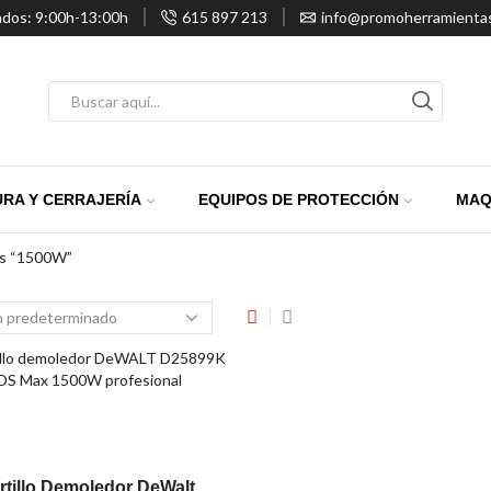
ados: 9:00h-13:00h
615 897 213
info@promoherramienta
Entrada
de
búsqueda
RA Y CERRAJERÍA
EQUIPOS DE PROTECCIÓN
MAQ
os “1500W”
rtillo Demoledor DeWalt