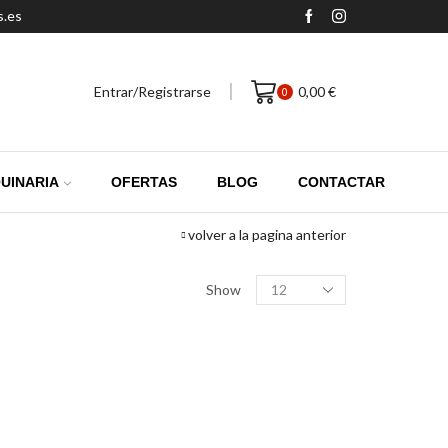
s.es
Entrar/Registrarse
0,00
€
0
UINARIA
OFERTAS
BLOG
CONTACTAR
volver a la pagina anterior
Productos
Show
por
pagina