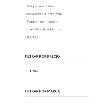
Maquinaria Pladur
Soldadura y Cerrajería
Equipos de soldadura
Pantallas de soldadura
Ofertas
FILTRAR POR PRECIO
Precio
Precio
FILTRAR
mínimo
máximo
FILTRAR POR MARCA
MAQUINARIA
TOP QUALITY