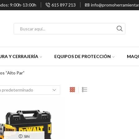
ados: 9:00h-13:00h
615 897 213
info@promoherramienta
Entrada
de
búsqueda
RA Y CERRAJERÍA
EQUIPOS DE PROTECCIÓN
MAQU
os “alto Par”
SIN