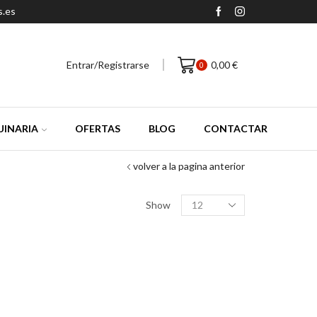
s.es
Entrar/Registrarse
0,00
€
0
INARIA
OFERTAS
BLOG
CONTACTAR
volver a la pagina anterior
Productos
Show
por
pagina