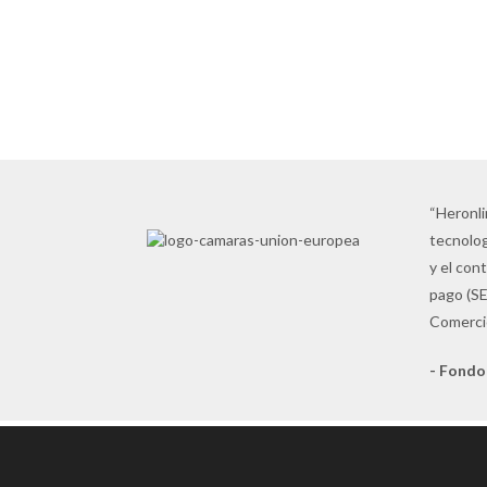
Las mejores marcas al precio más
competitivo
VER AHORA
“Heronli
tecnolog
y el con
pago (SE
Comercio
- Fondo