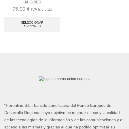
U-POWER
75,00
€
IVA Incluido
Este
producto
SELECCIONAR
tiene
OPCIONES
múltiples
variantes.
Las
opciones
se
pueden
elegir
en
la
página
de
producto
“Heronline,S.L., ha sido beneficiaria del Fondo Europeo de
Desarrollo Regional cuyo objetivo es mejorar el uso y la calidad
de las tecnologías de la información y de las comunicaciones y el
acceso a las mismas y gracias al que ha podido optimizar su