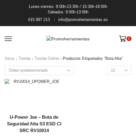
Lunes-viernes: 8:00h-13:30h / 15:30h-19:00h
Sábados: 9:00h-13:00h
615 897 213
-
info@promoherramientas.es
0
Inicio
Tienda
Tienda Online
Productos Etiquetados “bota Alta”
Productos
por
pagina
U-Power Joe – Bota de
Seguridad Alta S3 ESD CI
SRC RV10014