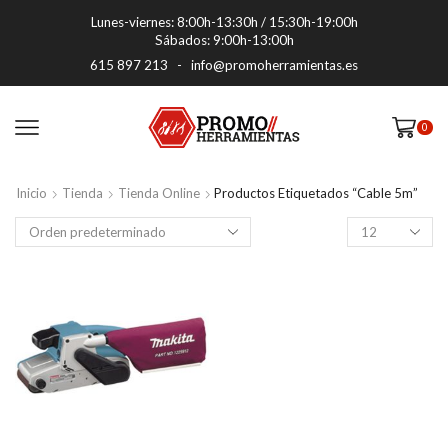
Lunes-viernes: 8:00h-13:30h / 15:30h-19:00h
Sábados: 9:00h-13:00h
615 897 213
-
info@promoherramientas.es
0
Inicio
Tienda
Tienda Online
Productos Etiquetados “cable 5m”
Productos
por
pagina