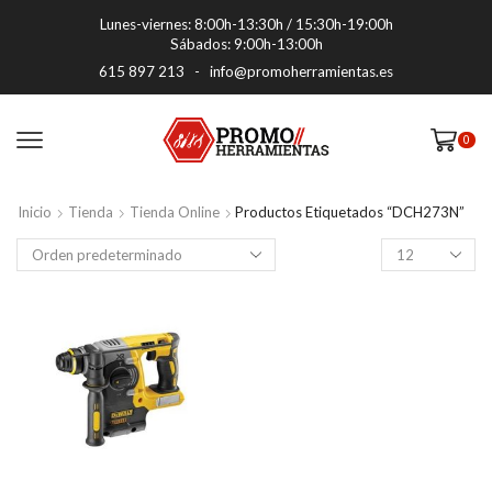
Lunes-viernes: 8:00h-13:30h / 15:30h-19:00h
Sábados: 9:00h-13:00h
615 897 213
-
info@promoherramientas.es
0
Inicio
Tienda
Tienda Online
Productos Etiquetados “DCH273N”
Productos
por
pagina