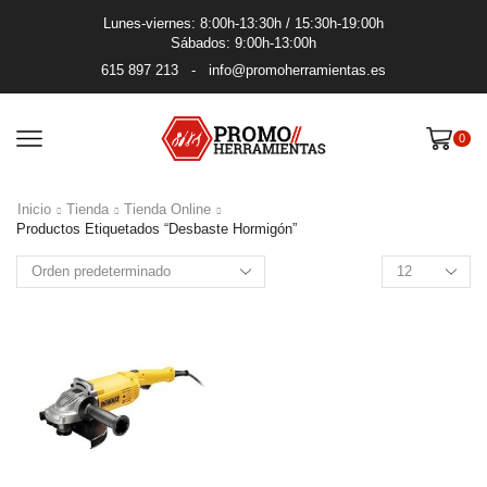
Lunes-viernes: 8:00h-13:30h / 15:30h-19:00h
Sábados: 9:00h-13:00h
615 897 213
-
info@promoherramientas.es
0
Inicio
Tienda
Tienda Online
Productos Etiquetados “desbaste Hormigón”
Productos
por
pagina