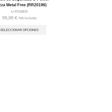
zza Metal Free (RR20196)
U-POWER
55,00
€
IVA Incluido
Este
producto
SELECCIONAR OPCIONES
tiene
múltiples
variantes.
Las
opciones
se
pueden
elegir
en
la
página
de
producto