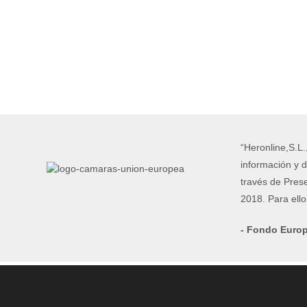
TOP QUALITY
Las mejores marcas al precio
más competitivo
VER AHORA
“Heronline,S.L.
información y d
través de Pres
2018. Para ell
- Fondo Europ