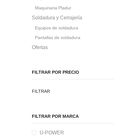
Maquinaria Pladur
Soldadura y Cerrajería
Equipos de soldadura
Pantallas de soldadura
Ofertas
FILTRAR POR PRECIO
Precio
Precio
FILTRAR
mínimo
máximo
FILTRAR POR MARCA
U-POWER
MAQUINARIA