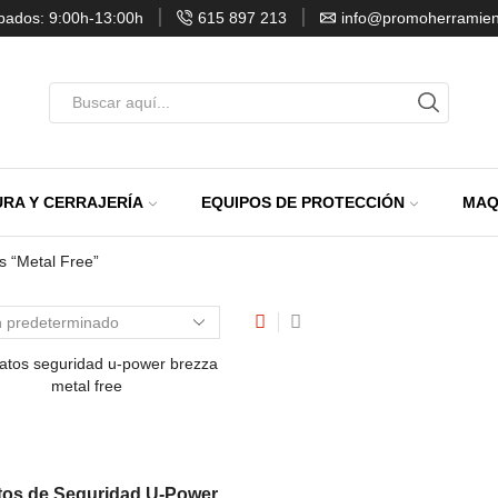
ábados: 9:00h-13:00h
615 897 213
info@promoherramien
Entrada
de
búsqueda
RA Y CERRAJERÍA
EQUIPOS DE PROTECCIÓN
MAQ
s “Metal Free”
tos de Seguridad U-Power