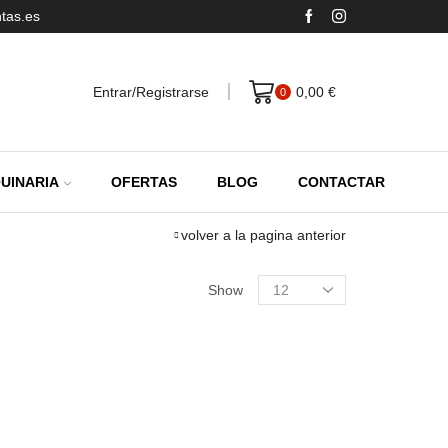
tas.es
Entrar/Registrarse
0,00
€
0
UINARIA
OFERTAS
BLOG
CONTACTAR
volver a la pagina anterior
Productos
Show
por
pagina