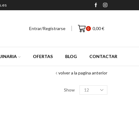
s.es
Entrar/Registrarse
0,00
€
0
INARIA
OFERTAS
BLOG
CONTACTAR
volver a la pagina anterior
Productos
Show
por
pagina