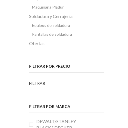
Maquinaria Pladur
Soldadura y Cerrajería
Equipos de soldadura
Pantallas de soldadura
Ofertas
FILTRAR POR PRECIO
Precio
Precio
FILTRAR
mínimo
máximo
FILTRAR POR MARCA
DEWALT/STANLEY
BLACK&DECKER