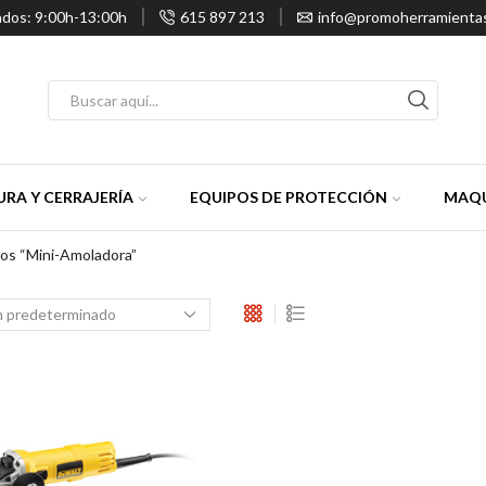
ados: 9:00h-13:00h
615 897 213
info@promoherramienta
Entrada
de
búsqueda
RA Y CERRAJERÍA
EQUIPOS DE PROTECCIÓN
MAQU
os “mini-Amoladora”