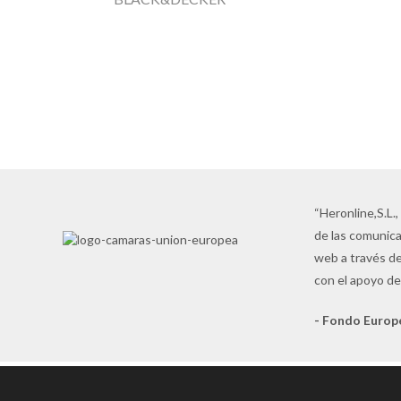
MAQUINARIA
TOP QUALITY
Las mejores marcas al precio más
competitivo
VER AHORA
“Heronline,S.L.,
de las comunica
web a través de
con el apoyo de
- Fondo Europ