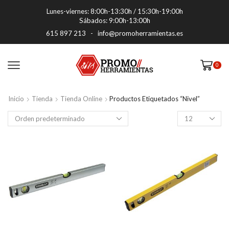
Lunes-viernes: 8:00h-13:30h / 15:30h-19:00h
Sábados: 9:00h-13:00h
615 897 213
-
info@promoherramientas.es
0
Inicio
Tienda
Tienda Online
Productos Etiquetados “nivel”
Productos
por
pagina