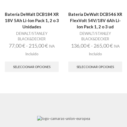
Batería DeWalt DCB184 XR
Batería DeWalt DCB546 XR
18V 5Ah Li-Ion Pack 1, 2 o 3
FlexVolt 54V/18V 6Ah Li-
Unidades
Ion Pack 1, 2 o 3 ud
DEWALT/STANLEY
DEWALT/STANLEY
BLACK&DECKER
BLACK&DECKER
Rango
Rango
77,00
€
-
215,00
€
136,00
€
-
265,00
€
IVA
IVA
de
de
Incluido
Incluido
Este
Es
precios:
precio
producto
pr
SELECCIONAR OPCIONES
SELECCIONAR OPCIONES
desde
desde
tiene
tie
77,00 €
136,00
múltiples
múl
variantes.
var
hasta
hasta
Las
La
215,00 €
265,00
opciones
op
se
se
pueden
pu
elegir
ele
en
en
la
la
página
pá