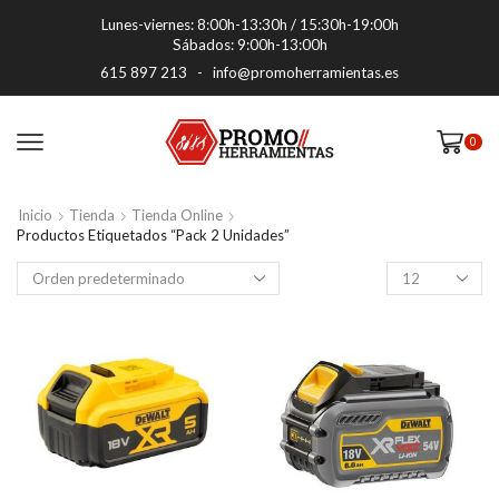
Lunes-viernes: 8:00h-13:30h / 15:30h-19:00h
Sábados: 9:00h-13:00h
615 897 213
-
info@promoherramientas.es
0
Inicio
Tienda
Tienda Online
Productos Etiquetados “pack 2 Unidades”
Productos
por
pagina