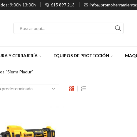
ados: 9:00h-13:00h
615 897 213
info@promoherramienta
Entrada
de
búsqueda
RA Y CERRAJERÍA
EQUIPOS DE PROTECCIÓN
MAQU
s “sierra Pladur”