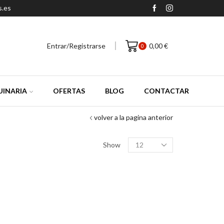
s.es
Entrar/Registrarse
0,00
€
0
INARIA
OFERTAS
BLOG
CONTACTAR
volver a la pagina anterior
Productos
Show
por
pagina