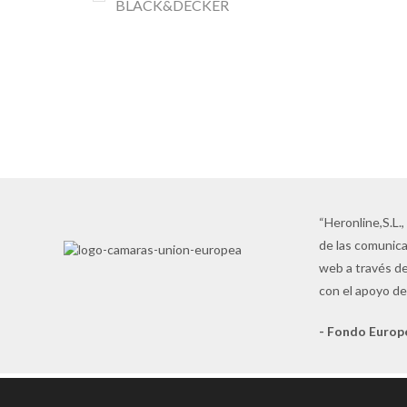
BLACK&DECKER
MAQUINARIA
TOP QUALITY
Las mejores marcas al precio más
competitivo
VER AHORA
“Heronline,S.L.,
de las comunica
web a través de
con el apoyo de
- Fondo Europ