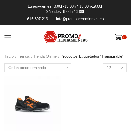
Lunes-viernes: 8:00h-13:30h / 15:30h-19:00h
Sábados: 9:00h-13:00h
615 897 213
-
info@promoherramientas.es
0
Inicio
Tienda
Tienda Online
Productos Etiquetados “transpirable”
Productos
por
pagina