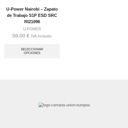
U-Power Nairobi – Zapato
de Trabajo S1P ESD SRC
RI21096
U-POWER
59,00
€
IVA Incluido
Este
producto
SELECCIONAR
tiene
OPCIONES
múltiples
variantes.
Las
opciones
se
pueden
elegir
en
la
página
de
producto