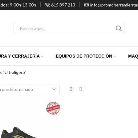
ados: 9:00h-13:00h
615 897 213
info@promoherramienta
Entrada
de
búsqueda
RA Y CERRAJERÍA
EQUIPOS DE PROTECCIÓN
MAQ
 “ultraligero”