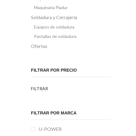
Maquinaria Pladur
Soldadura y Cerrajería
Equipos de soldadura
Pantallas de soldadura
Ofertas
FILTRAR POR PRECIO
Precio
Precio
FILTRAR
mínimo
máximo
FILTRAR POR MARCA
U-POWER
MAQUINARIA