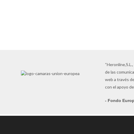
TOP QUALITY
Las mejores marcas al precio más
competitivo
VER AHORA
“Heronline,S.L.,
de las comunica
web a través de
con el apoyo de
- Fondo Europ