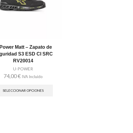
Power Matt – Zapato de
guridad S3 ESD CI SRC
RV20014
U-POWER
74,00
€
IVA Incluido
Este
producto
SELECCIONAR OPCIONES
tiene
múltiples
variantes.
Las
opciones
se
pueden