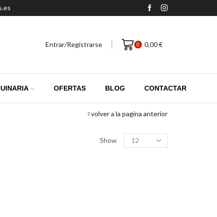
s.es
Entrar/Registrarse
0,00
€
0
UINARIA
OFERTAS
BLOG
CONTACTAR
volver a la pagina anterior
Productos
Show
por
pagina