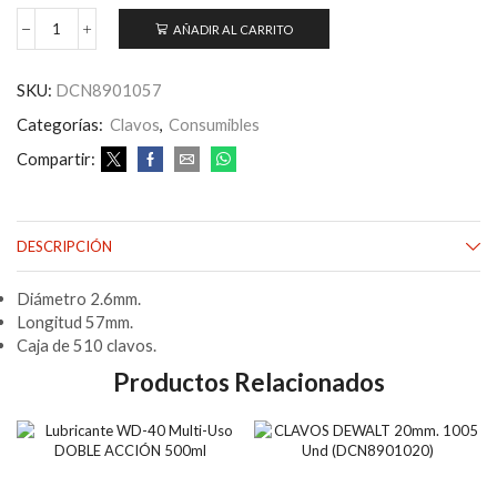
AÑADIR AL CARRITO
CLAVOS
DEWALT
57mm.
SKU:
DCN8901057
510Und
(DCN8901057)
Categorías:
Clavos
,
Consumibles
cantidad
Compartir:
DESCRIPCIÓN
Diámetro 2.6mm.
Longitud 57mm.
Caja de 510 clavos.
Productos Relacionados