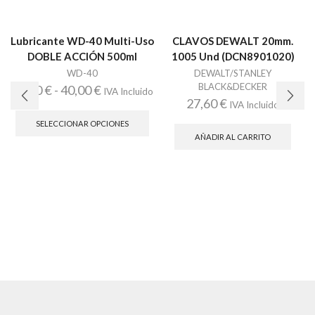
Lubricante WD-40 Multi-Uso
CLAVOS DEWALT 20mm.
DOBLE ACCIÓN 500ml
1005 Und (DCN8901020)
WD-40
DEWALT/STANLEY
BLACK&DECKER
Rango
14,50
€
-
40,00
€
IVA Incluido
27,60
€
IVA Incluido
Este
de
producto
SELECCIONAR OPCIONES
precios:
tiene
AÑADIR AL CARRITO
desde
múltiples
variantes.
14,50 €
Las
hasta
opciones
se
40,00 €
pueden
elegir
en
la
página
de
producto