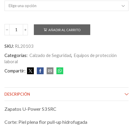
AÑADIR AL CARRITO
U-
Power
Red
SKU:
RL20103
Lion
SPYKE
Categorías:
Calzado de Seguridad
,
Equipos de protección
S3
laboral
SRC
Zapatos
Compartir:
De
Seguridad
cantidad
DESCRIPCIÓN
Zapatos U-Power S3 SRC
Corte: Piel plena flor pull-up hidrofugada