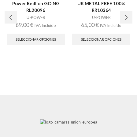
Power Redlion GOING
UK METAL FREE 100%
RL20096
RR10364
U-POWER
U-POWER
89,00
€
65,00
€
IVA Incluido
IVA Incluido
Este
Est
producto
pro
SELECCIONAR OPCIONES
SELECCIONAR OPCIONES
tiene
tien
múltiples
múl
variantes.
vari
Las
Las
opciones
opc
se
se
pueden
pue
elegir
eleg
en
en
la
la
página
pág
de
de
producto
pro