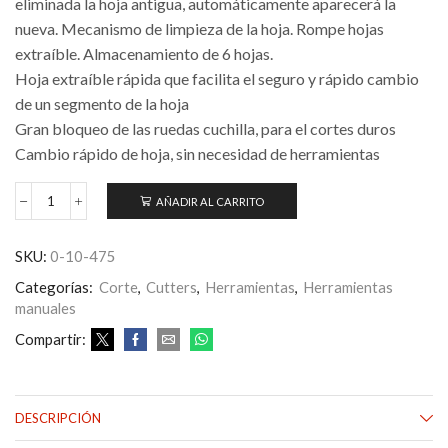
eliminada la hoja antigua, automáticamente aparecerá la
nueva. Mecanismo de limpieza de la hoja. Rompe hojas
extraíble. Almacenamiento de 6 hojas.
Hoja extraíble rápida que facilita el seguro y rápido cambio
de un segmento de la hoja
Gran bloqueo de las ruedas cuchilla, para el cortes duros
Cambio rápido de hoja, sin necesidad de herramientas
AÑADIR AL CARRITO
Cutter
FATMAX®
9mmx138mm
SKU:
0-10-475
0-
10-
Categorías:
Corte
,
Cutters
,
Herramientas
,
Herramientas
475
manuales
STANLEY
cantidad
Compartir:
DESCRIPCIÓN