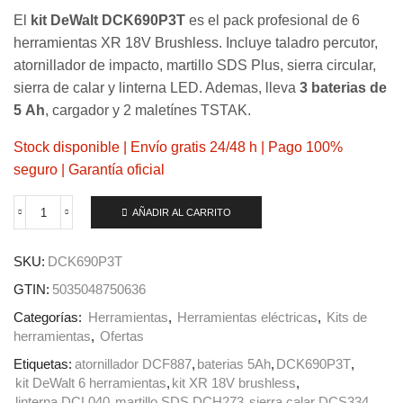
original
actual
El
kit DeWalt DCK690P3T
es el pack profesional de 6
herramientas XR 18V Brushless. Incluye taladro percutor,
era:
es:
atornillador de impacto, martillo SDS Plus, sierra circular,
sierra de calar y linterna LED. Ademas, lleva
3 baterias de
1.149,00 €.
1.025,0
5 Ah
, cargador y 2 maletínes TSTAK.
Stock disponible | Envío gratis 24/48 h | Pago 100%
seguro | Garantía oficial
AÑADIR AL CARRITO
Kit
DeWALT
DCK690P3T-
SKU:
DCK690P3T
QW
XR
GTIN:
5035048750636
18V
6
Categorías:
Herramientas
,
Herramientas eléctricas
,
Kits de
Herramientas
herramientas
,
Ofertas
Brushless
Etiquetas:
atornillador DCF887
,
baterias 5Ah
,
DCK690P3T
,
+
3
kit DeWalt 6 herramientas
,
kit XR 18V brushless
,
Baterias
linterna DCL040
,
martillo SDS DCH273
,
sierra calar DCS334
,