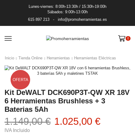
Lunes-viernes: 8:00h-13:30h / 15:30h-19:00h
Sábados: 9:00h-13:00h
615 897 213
-
info@promoherramientas.es
0
Inicio
Tienda Online
Herramientas
Herramientas Eléctricas
OFERTA
Kit DeWALT DCK690P3T-QW XR 18V
6 Herramientas Brushless + 3
Baterias 5Ah
El
El
1.149,00
€
1.025,00
€
precio
precio
IVA Incluido