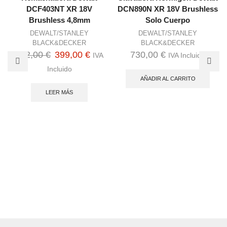
DCF403NT XR 18V
DCN890N XR 18V Brushless
Brushless 4,8mm
Solo Cuerpo
DEWALT/STANLEY
DEWALT/STANLEY
BLACK&DECKER
BLACK&DECKER
El
El
472,00
€
399,00
€
730,00
€
IVA
IVA Incluido
precio
precio
Incluido
AÑADIR AL CARRITO
original
actual
LEER MÁS
era:
es:
472,00 €.
399,00 €.