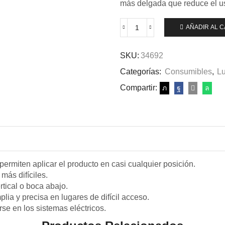
más delgada que reduce el us
AÑADIR AL 
LUBRICANTE
WD-
40
SKU:
34692
DOBLE
Categorías:
Consumibles
,
Lu
ACCIÓN
400
Compartir:
ml.
FLEXIBLE.
cantidad
permiten aplicar el producto en casi cualquier posición.
 más difíciles.
rtical o boca abajo.
lia y precisa en lugares de difícil acceso.
se en los sistemas eléctricos.