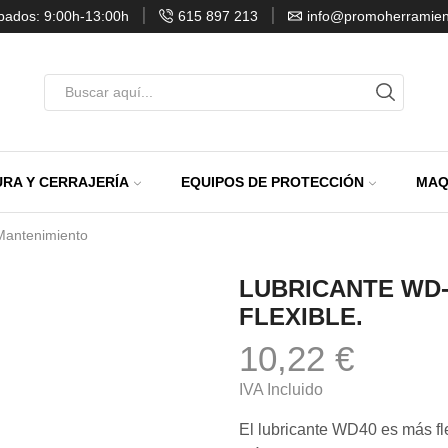
ábados: 9:00h-13:00h
615 897 213
info@promoherramien
Entrada
de
búsqueda
RA Y CERRAJERÍA
EQUIPOS DE PROTECCIÓN
MAQ
Mantenimiento
LUBRICANTE WD-4
FLEXIBLE.
10,22
€
IVA Incluido
El lubricante WD40 es más fl