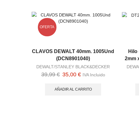
OFERTA
CLAVOS DEWALT 40mm. 1005Und
Hilo
(DCN8901040)
2mm x
DEWALT/STANLEY BLACK&DECKER
DEWA
El
El
39,99
€
35,00
€
IVA Incluido
precio
precio
AÑADIR AL CARRITO
original
actual
era:
es:
39,99 €.
35,00 €.