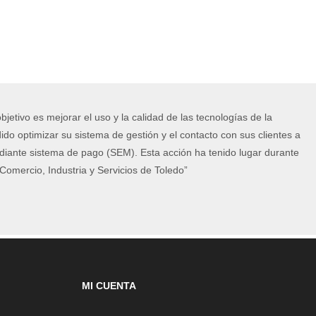
elegir
en
la
página
de
producto
jetivo es mejorar el uso y la calidad de las tecnologías de la
do optimizar su sistema de gestión y el contacto con sus clientes a
diante sistema de pago (SEM). Esta acción ha tenido lugar durante
omercio, Industria y Servicios de Toledo”
MI CUENTA