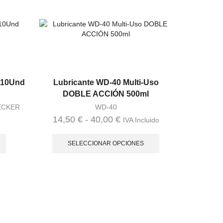
510Und
Lubricante WD-40 Multi-Uso
DOBLE ACCIÓN 500ml
ECKER
WD-40
Rango
14,50
€
-
40,00
€
IVA Incluido
Este
de
producto
SELECCIONAR OPCIONES
precios:
tiene
desde
múltiples
Hilo de
14,50 €
variantes.
2mm x 68
Las
hasta
DEWALT/
opciones
40,00 €
1
se
pueden