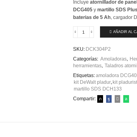
Incluye
atornillador de pan
DCG405
y
martillo SDS Pl
baterias de 5 Ah
, cargador 
AÑADIR AL 
Kit
DEWALT
XR
SKU:
DCK304P2
18V
Categorías:
Amoladoras
,
Her
DCK304P2
-
herramientas
,
Taladros atorni
Martillo
Etiquetas:
amoladora DCG40
SDS,
kit DeWalt pladur
,
kit pladuri
Atornillador
martillo SDS DCH133
y
Amoladora
Compartir:
+
2x5Ah
cantidad