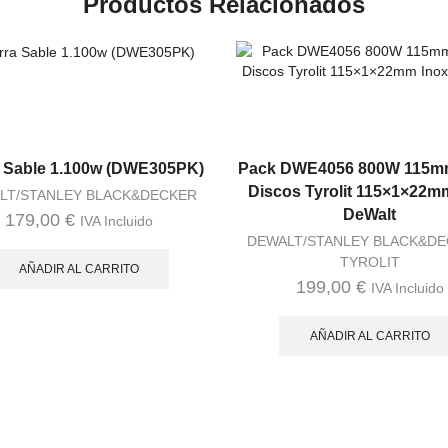
Productos Relacionados
a Sable 1.100w (DWE305PK)
Pack DWE4056 800W 115mm
Discos Tyrolit 115×1×22m
LT/STANLEY BLACK&DECKER
DeWalt
179,00
€
IVA Incluido
DEWALT/STANLEY BLACK&D
TYROLIT
AÑADIR AL CARRITO
199,00
€
IVA Incluido
AÑADIR AL CARRITO