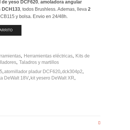
el de yeso DCF620
,
amoladora angular
us DCH133
, todos Brushless. Ademas, lleva
2
DCB115 y bolsa. Envio en 24/48h.
CARRITO
ramientas
,
Herramientas eléctricas
,
Kits de
lladores
,
Taladros y martillos
5
,
atornillador pladur DCF620
,
dck304p2
,
sta DeWalt 18V
,
kit yesero DeWalt XR
,