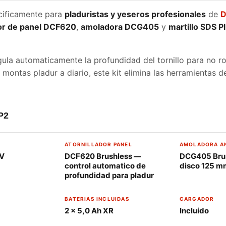
cificamente para
pladuristas y yeseros profesionales
de
D
dor de panel DCF620
,
amoladora DCG405
y
martillo SDS 
gula automaticamente la profundidad del tornillo para no r
 montas pladur a diario, este kit elimina las herramientas d
P2
ATORNILLADOR PANEL
AMOLADORA A
8V
DCF620 Brushless —
DCG405 Bru
control automatico de
disco 125 m
profundidad para pladur
BATERIAS INCLUIDAS
CARGADOR
2 × 5,0 Ah XR
Incluido