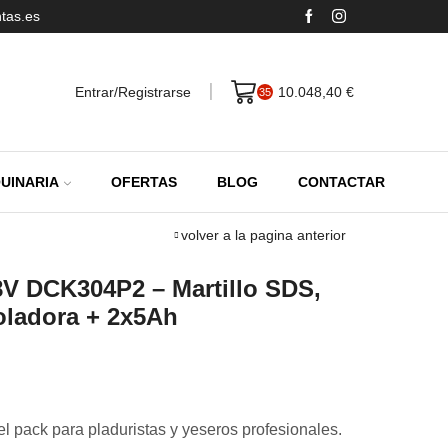
tas.es
Entrar/Registrarse
10.048,40
€
35
UINARIA
OFERTAS
BLOG
CONTACTAR
volver a la pagina anterior
V DCK304P2 – Martillo SDS,
oladora + 2x5Ah
el pack para pladuristas y yeseros profesionales.