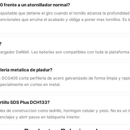
0 frente a un atornillador normal?
stable que detiene el giro cuando el tornillo alcanza la profundidad 
ncionales que arruina el acabado y obliga a poner mas tornillos. Es l
?
n cargador DeWalt. Las baterias son compatibles con toda la plataform
leria metalica de pladur?
la DCG405 corta perfileria de acero galvanizado de forma limpia y rap
specialmente en cortes en metal.
artillo SDS Plus DCH133?
es de construccion como ladrillo, hormigon celular y yeso. No es un 
anclajes y abrir pasos en tabiqueria interior.