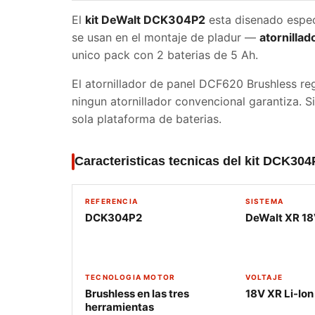
El
kit DeWalt DCK304P2
esta disenado espe
se usan en el montaje de pladur —
atornilla
unico pack con 2 baterias de 5 Ah.
El atornillador de panel DCF620 Brushless re
ningun atornillador convencional garantiza. Si
sola plataforma de baterias.
Caracteristicas tecnicas del kit DCK304
REFERENCIA
SISTEMA
DCK304P2
DeWalt XR 1
TECNOLOGIA MOTOR
VOLTAJE
Brushless en las tres
18V XR Li-Ion
herramientas