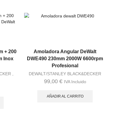
 + 200
Amoladora Angular DeWalt
m Inox
DWE490 230mm 2000W 6600rpm
Profesional
ECKER
,
DEWALT/STANLEY BLACK&DECKER
99,00
€
IVA Incluido
AÑADIR AL CARRITO
Tala
DCD996
95Nm +
DEWALT/
3