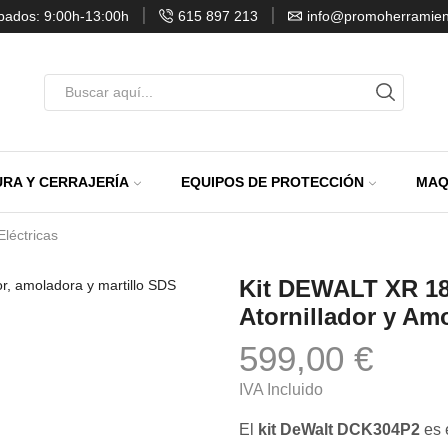
ábados: 9:00h-13:00h
615 897 213
info@promoherramien
Entrada
de
búsqueda
RA Y CERRAJERÍA
EQUIPOS DE PROTECCIÓN
MAQ
léctricas
Kit DEWALT XR 18
Atornillador y Am
599,00
€
IVA Incluido
El
kit DeWalt DCK304P2
es 