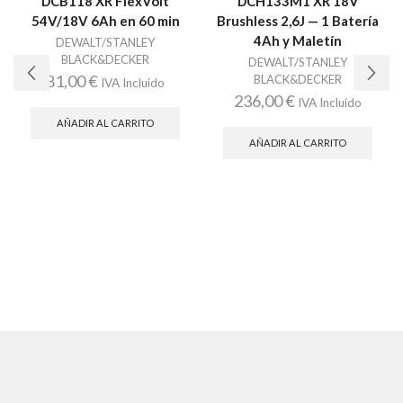
DCB118 XR FlexVolt
DCH133M1 XR 18V
54V/18V 6Ah en 60 min
Brushless 2,6J — 1 Batería
4Ah y Maletín
DEWALT/STANLEY
BLACK&DECKER
DEWALT/STANLEY
81,00
€
BLACK&DECKER
IVA Incluido
236,00
€
IVA Incluido
AÑADIR AL CARRITO
AÑADIR AL CARRITO