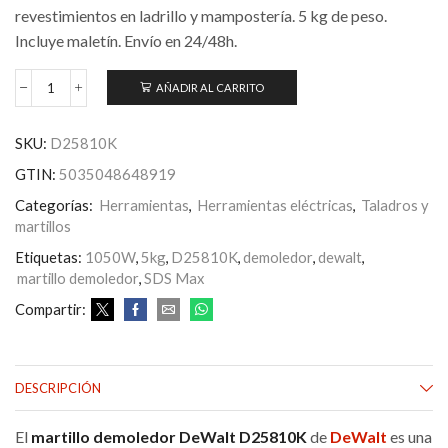
revestimientos en ladrillo y mampostería. 5 kg de peso.
Incluye maletín. Envío en 24/48h.
AÑADIR AL CARRITO
Martillo
Demoledor
DeWalt
SKU:
D25810K
D25810K
SDS
GTIN:
5035048648919
Max
1050W
Categorías:
Herramientas
,
Herramientas eléctricas
,
Taladros y
7,1J
martillos
5kg
Etiquetas:
1050W
,
5kg
,
D25810K
,
demoledor
,
dewalt
,
con
Maletin
martillo demoledor
,
SDS Max
cantidad
Compartir:
DESCRIPCIÓN
El
martillo demoledor DeWalt D25810K
de
DeWalt
es una