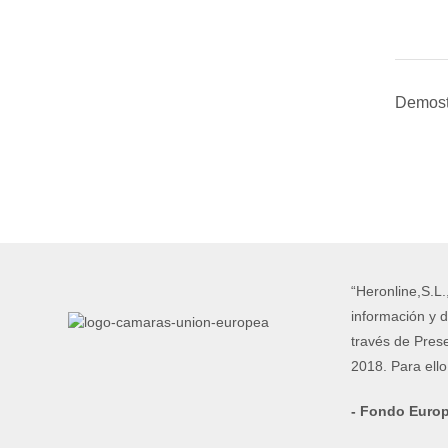
Demost
“Heronline,S.L.
información y d
través de Pres
2018. Para ell
- Fondo Europ