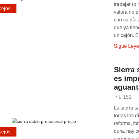
trabajar (o
ejos
valora no e
con su día 
que ya tien
un cajón. En
Sigue Ley
Sierra 
es impr
aguanta
/
151
La sierra 
todos los d
reforma, fo
dura, hay c
ejos
serrucho so