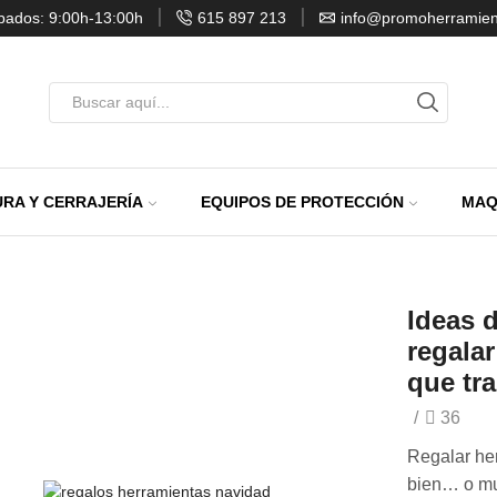
ábados: 9:00h-13:00h
615 897 213
info@promoherramien
Entrada
de
búsqueda
RA Y CERRAJERÍA
EQUIPOS DE PROTECCIÓN
MAQ
Ideas 
regala
que tra
/
36
Regalar he
bien… o muy