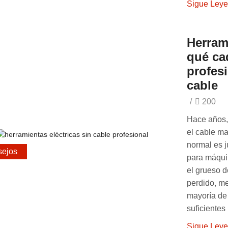
Sigue Ley
Herrami
qué ca
profes
cable
/
200
Hace años, 
el cable ma
normal es j
ejos
para máquin
el grueso d
perdido, me
mayoría de
suficientes 
Sigue Ley