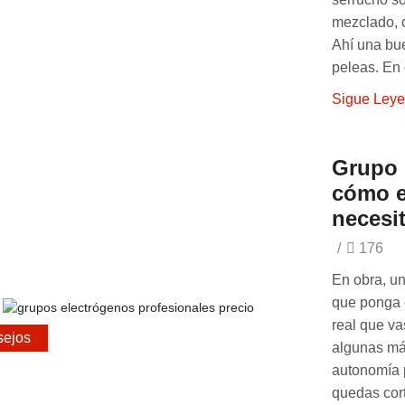
mezclado, 
Ahí una bue
peleas. En 
Sigue Ley
Grupo 
cómo e
necesi
/
176
En obra, un
que ponga e
real que va
ejos
algunas má
autonomía p
quedas cort