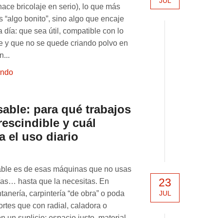
JUL
 hace bricolaje en serio), lo que más
s “algo bonito”, sino algo que encaje
a día: que sea útil, compatible con lo
e y que no se quede criando polvo en
...
endo
sable: para qué trabajos
escindible y cuál
 el uso diario
sable es de esas máquinas que no usas
23
ías… hasta que la necesitas. En
JUL
ntanería, carpintería “de obra” o poda
ortes que con radial, caladora o
n un suplicio: espacio justo, material