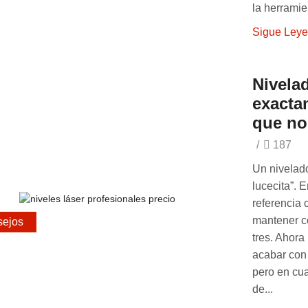
la herramien
Sigue Ley
Nivelad
exacta
que no 
/
187
Un nivelado
lucecita”. 
referencia c
mantener co
ejos
tres. Ahora 
acabar con 
pero en cua
de...