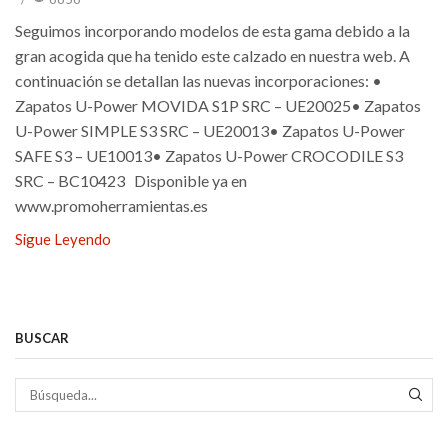
Seguimos incorporando modelos de esta gama debido a la
gran acogida que ha tenido este calzado en nuestra web. A
continuación se detallan las nuevas incorporaciones: •
Zapatos U-Power MOVIDA S1P SRC – UE20025• Zapatos
U-Power SIMPLE S3 SRC – UE20013• Zapatos U-Power
SAFE S3 – UE10013• Zapatos U-Power CROCODILE S3
SRC – BC10423 Disponible ya en
www.promoherramientas.es
Sigue Leyendo
BUSCAR
BÚS