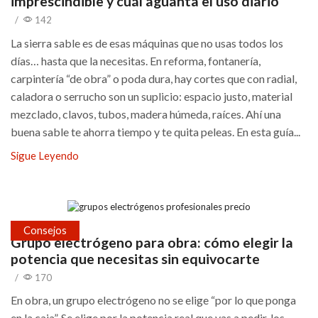
imprescindible y cuál aguanta el uso diario
/
142
La sierra sable es de esas máquinas que no usas todos los
días… hasta que la necesitas. En reforma, fontanería,
carpintería “de obra” o poda dura, hay cortes que con radial,
caladora o serrucho son un suplicio: espacio justo, material
mezclado, clavos, tubos, madera húmeda, raíces. Ahí una
buena sable te ahorra tiempo y te quita peleas. En esta guía...
Sigue Leyendo
Consejos
Grupo electrógeno para obra: cómo elegir la
potencia que necesitas sin equivocarte
/
170
En obra, un grupo electrógeno no se elige “por lo que ponga
en la caja”. Se elige por la potencia real que vas a pedir, los