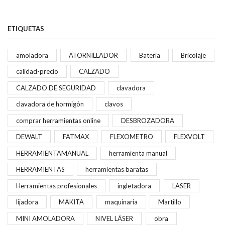
ETIQUETAS
amoladora
ATORNILLADOR
Batería
Bricolaje
calidad-precio
CALZADO
CALZADO DE SEGURIDAD
clavadora
clavadora de hormigón
clavos
comprar herramientas online
DESBROZADORA
DEWALT
FATMAX
FLEXOMETRO
FLEXVOLT
HERRAMIENTAMANUAL
herramienta manual
HERRAMIENTAS
herramientas baratas
Herramientas profesionales
ingletadora
LASER
lijadora
MAKITA
maquinaria
Martillo
MINI AMOLADORA
NIVEL LÁSER
obra