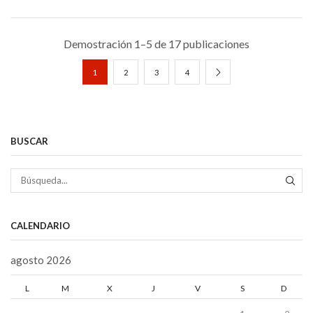
Demostración 1–5 de 17 publicaciones
1
2
3
4
BUSCAR
BÚS
CALENDARIO
agosto 2026
L
M
X
J
V
S
D