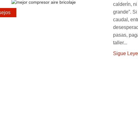
calderín, n
grande”. Si
ejos
caudal, ent
desesperado
pasas, pag
taller...
Sigue Ley