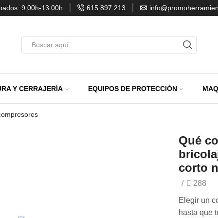
ábados: 9:00h-13:00h
615 897 213
info@promoherramien
Entrada
de
búsqueda
RA Y CERRAJERÍA
EQUIPOS DE PROTECCIÓN
MAQ
:compresores
Qué co
bricola
corto n
/
288
Elegir un c
hasta que t