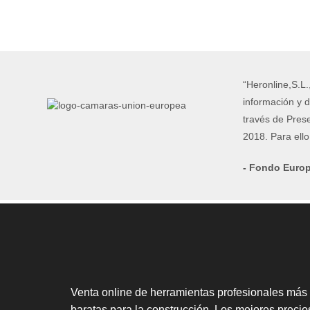
“Heronline,S.L.
información y d
través de Pres
2018. Para ell
- Fondo Europ
Venta online de herramientas profesionales más
baratas para la construcción. Los mejores precio