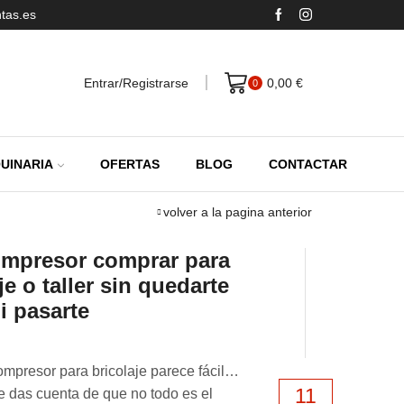
tas.es
Entrar/Registrarse
0,00
€
0
UINARIA
OFERTAS
BLOG
CONTACTAR
volver a la pagina anterior
mpresor comprar para
je o taller sin quedarte
i pasarte
ompresor para bricolaje parece fácil…
11
e das cuenta de que no todo es el