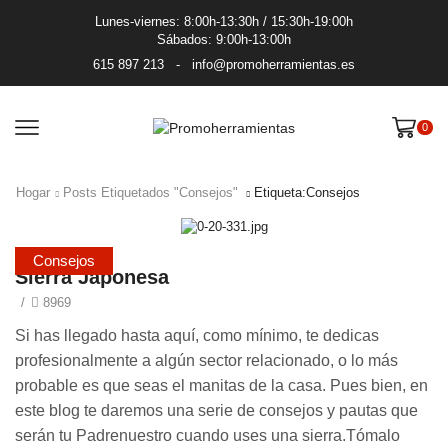
Lunes-viernes: 8:00h-13:30h / 15:30h-19:00h
Sábados: 9:00h-13:00h
615 897 213
-
info@promoherramientas.es
0
Hogar
Posts Etiquetados "Consejos"
Etiqueta:Consejos
Consejos
Sierra Japonesa
/
8969
Si has llegado hasta aquí, como mínimo, te dedicas
profesionalmente a algún sector relacionado, o lo más
probable es que seas el manitas de la casa. Pues bien, en
este blog te daremos una serie de consejos y pautas que
serán tu Padrenuestro cuando uses una sierra.Tómalo