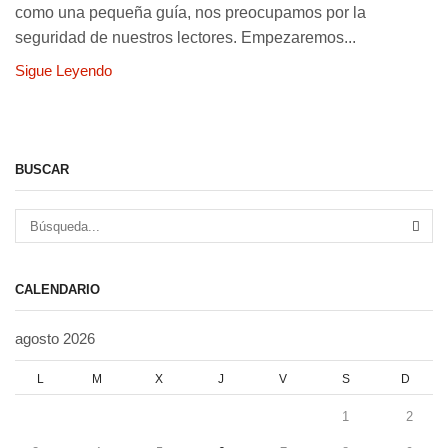
como una pequeña guía, nos preocupamos por la
seguridad de nuestros lectores. Empezaremos...
Sigue Leyendo
BUSCAR
BÚS
CALENDARIO
agosto 2026
L
M
X
J
V
S
D
1
2