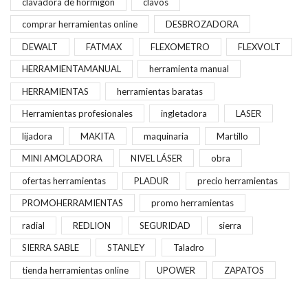
clavadora de hormigón
clavos
comprar herramientas online
DESBROZADORA
DEWALT
FATMAX
FLEXOMETRO
FLEXVOLT
HERRAMIENTAMANUAL
herramienta manual
HERRAMIENTAS
herramientas baratas
Herramientas profesionales
ingletadora
LASER
lijadora
MAKITA
maquinaria
Martillo
MINI AMOLADORA
NIVEL LÁSER
obra
ofertas herramientas
PLADUR
precio herramientas
PROMOHERRAMIENTAS
promo herramientas
radial
REDLION
SEGURIDAD
sierra
SIERRA SABLE
STANLEY
Taladro
tienda herramientas online
UPOWER
ZAPATOS