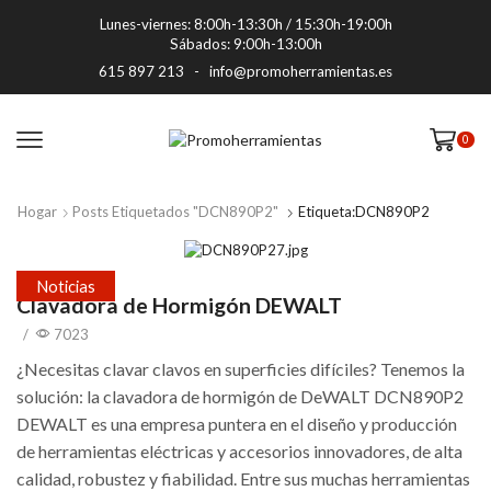
Lunes-viernes: 8:00h-13:30h / 15:30h-19:00h
Sábados: 9:00h-13:00h
615 897 213
-
info@promoherramientas.es
0
Hogar
Posts Etiquetados "DCN890P2"
Etiqueta:DCN890P2
Noticias
Clavadora de Hormigón DEWALT
/
7023
¿Necesitas clavar clavos en superficies difíciles? Tenemos la
solución: la clavadora de hormigón de DeWALT DCN890P2
DEWALT es una empresa puntera en el diseño y producción
de herramientas eléctricas y accesorios innovadores, de alta
calidad, robustez y fiabilidad. Entre sus muchas herramientas