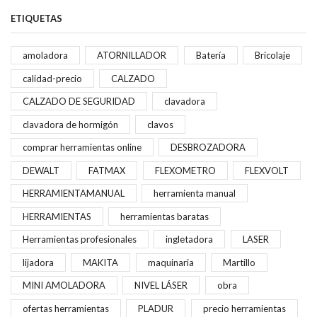
ETIQUETAS
amoladora
ATORNILLADOR
Batería
Bricolaje
calidad-precio
CALZADO
CALZADO DE SEGURIDAD
clavadora
clavadora de hormigón
clavos
comprar herramientas online
DESBROZADORA
DEWALT
FATMAX
FLEXOMETRO
FLEXVOLT
HERRAMIENTAMANUAL
herramienta manual
HERRAMIENTAS
herramientas baratas
Herramientas profesionales
ingletadora
LASER
lijadora
MAKITA
maquinaria
Martillo
MINI AMOLADORA
NIVEL LÁSER
obra
ofertas herramientas
PLADUR
precio herramientas