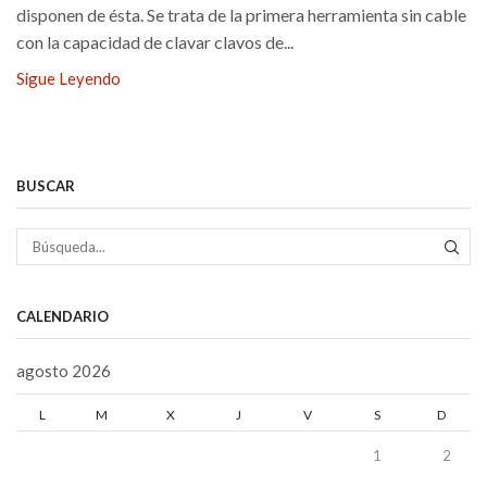
disponen de ésta. Se trata de la primera herramienta sin cable
con la capacidad de clavar clavos de...
Sigue Leyendo
BUSCAR
BÚS
CALENDARIO
agosto 2026
L
M
X
J
V
S
D
1
2