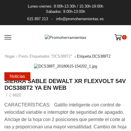
Lunes-viernes: 8:00h-13:30h / 15:30h-19:00h
Sábados: 9:00h-13:00h
615 897 213
-
info@promoherramientas.es
0
Hogar
Posts Etiquetados "DCS388T2"
Etiqueta:DCS388T2
Noticias
SIERRA SABLE DEWALT XR FLEXVOLT 54V
DCS388T2 YA EN WEB
/
6820
CARACTERÍSTICAS: Gatillo inteligente con control de
velocidad variable e interruptor de seguridad de apagado.
Anclaje de la hoja con 2 posiciones que permite el corte al
ras y proporcionan una mayor versatilidad. Cambio de hoja