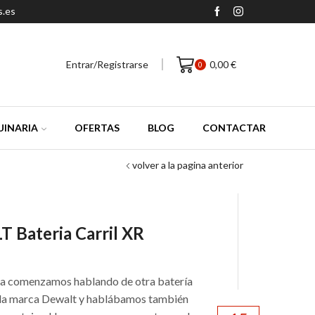
s.es
Entrar/Registrarse
0,00
€
0
INARIA
OFERTAS
BLOG
CONTACTAR
volver a la pagina anterior
 Bateria Carril XR
 ya comenzamos hablando de otra batería
e la marca Dewalt y hablábamos también