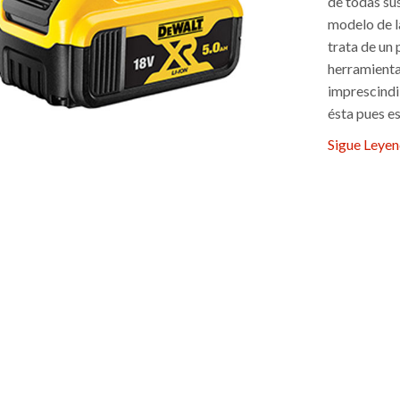
de todas su
modelo de l
trata de un
herramientas
imprescindi
ésta pues es
Sigue Leye