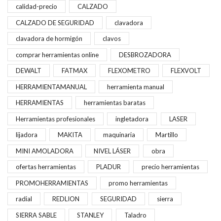
calidad-precio
CALZADO
CALZADO DE SEGURIDAD
clavadora
clavadora de hormigón
clavos
comprar herramientas online
DESBROZADORA
DEWALT
FATMAX
FLEXOMETRO
FLEXVOLT
HERRAMIENTAMANUAL
herramienta manual
HERRAMIENTAS
herramientas baratas
Herramientas profesionales
ingletadora
LASER
lijadora
MAKITA
maquinaria
Martillo
MINI AMOLADORA
NIVEL LÁSER
obra
ofertas herramientas
PLADUR
precio herramientas
PROMOHERRAMIENTAS
promo herramientas
radial
REDLION
SEGURIDAD
sierra
SIERRA SABLE
STANLEY
Taladro