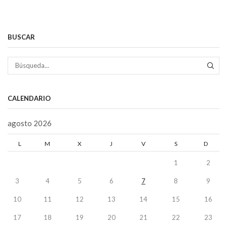
BUSCAR
BÚS
CALENDARIO
agosto 2026
L
M
X
J
V
S
D
1
2
3
4
5
6
7
8
9
10
11
12
13
14
15
16
17
18
19
20
21
22
23