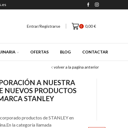
s.es
Entrar/Registrarse
0,00
€
0
INARIA
OFERTAS
BLOG
CONTACTAR
volver a la pagina anterior
PORACIÓN A NUESTRA
E NUEVOS PRODUCTOS
 MARCA STANLEY
ncorporado productos de STANLEY en
ina.En la categoría llamada