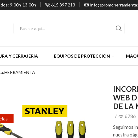
ados: 9:00h-13:00h
615 897 213
info@promoherramienta
Entrada
de
búsqueda
RA Y CERRAJERÍA
EQUIPOS DE PROTECCIÓN
MAQU
eta:HERRAMIENTA
INCOR
WEB D
DE LA
/
6786
cias
Seguimos i
nuestra pág