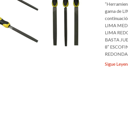
“Herramient
gama de L
continuació
LIMA MED
LIMA RED
BASTA JUE
8″ ESCOF
REDONDA E
Sigue Leye