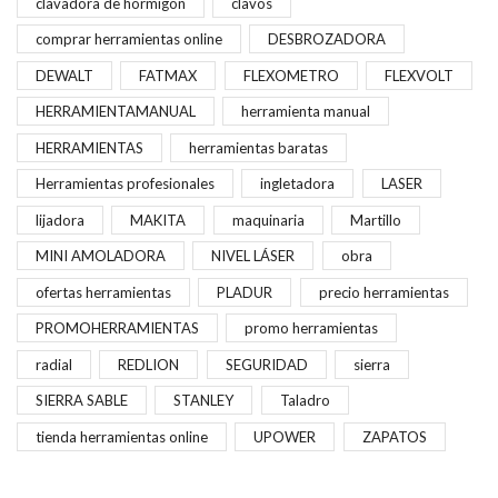
clavadora de hormigón
clavos
comprar herramientas online
DESBROZADORA
DEWALT
FATMAX
FLEXOMETRO
FLEXVOLT
HERRAMIENTAMANUAL
herramienta manual
HERRAMIENTAS
herramientas baratas
Herramientas profesionales
ingletadora
LASER
lijadora
MAKITA
maquinaria
Martillo
MINI AMOLADORA
NIVEL LÁSER
obra
ofertas herramientas
PLADUR
precio herramientas
PROMOHERRAMIENTAS
promo herramientas
radial
REDLION
SEGURIDAD
sierra
SIERRA SABLE
STANLEY
Taladro
tienda herramientas online
UPOWER
ZAPATOS