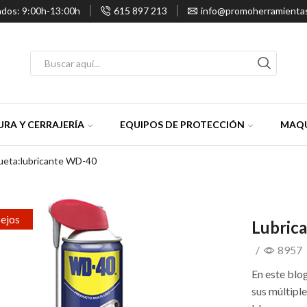
ados: 9:00h-13:00h
615 897 213
info@promoherramienta
Entrada
de
búsqueda
RA Y CERRAJERÍA
EQUIPOS DE PROTECCIÓN
MAQU
ueta:lubricante WD-40
ejos
Lubrica
/
8957
En este blo
sus múltipl