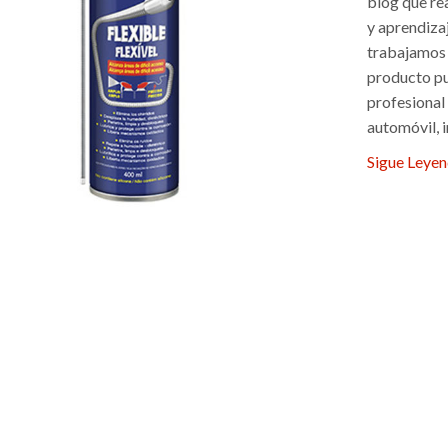
blog que re
y aprendiza
trabajamos y
producto pu
profesional
automóvil, in
Sigue Leye