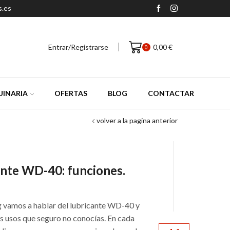
s.es
Entrar/Registrarse
0,00
€
0
INARIA
OFERTAS
BLOG
CONTACTAR
volver a la pagina anterior
nte WD-40: funciones.
g vamos a hablar del lubricante WD-40 y
es usos que seguro no conocías. En cada