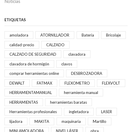
Noticias
ETIQUETAS
amoladora
ATORNILLADOR
Batería
Bricolaje
calidad-precio
CALZADO
CALZADO DE SEGURIDAD
clavadora
clavadora de hormigón
clavos
comprar herramientas online
DESBROZADORA
DEWALT
FATMAX
FLEXOMETRO
FLEXVOLT
HERRAMIENTAMANUAL
herramienta manual
HERRAMIENTAS
herramientas baratas
Herramientas profesionales
ingletadora
LASER
lijadora
MAKITA
maquinaria
Martillo
MINI AMOLADORA
NIVEL LÁSER
obra