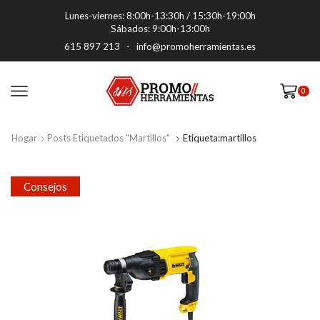
Lunes-viernes: 8:00h-13:30h / 15:30h-19:00h
Sábados: 9:00h-13:00h
615 897 213
-
info@promoherramientas.es
0
Hogar
Posts Etiquetados "martillos"
Etiqueta:martillos
Consejos