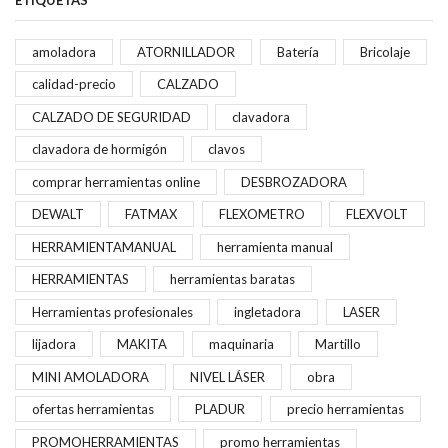
amoladora
ATORNILLADOR
Batería
Bricolaje
calidad-precio
CALZADO
CALZADO DE SEGURIDAD
clavadora
clavadora de hormigón
clavos
comprar herramientas online
DESBROZADORA
DEWALT
FATMAX
FLEXOMETRO
FLEXVOLT
HERRAMIENTAMANUAL
herramienta manual
HERRAMIENTAS
herramientas baratas
Herramientas profesionales
ingletadora
LASER
lijadora
MAKITA
maquinaria
Martillo
MINI AMOLADORA
NIVEL LÁSER
obra
ofertas herramientas
PLADUR
precio herramientas
PROMOHERRAMIENTAS
promo herramientas