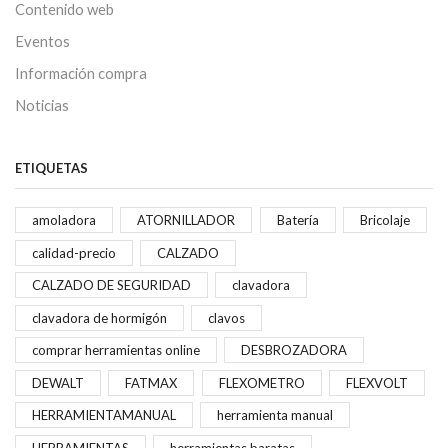
Contenido web
Eventos
Información compra
Noticias
ETIQUETAS
amoladora
ATORNILLADOR
Batería
Bricolaje
calidad-precio
CALZADO
CALZADO DE SEGURIDAD
clavadora
clavadora de hormigón
clavos
comprar herramientas online
DESBROZADORA
DEWALT
FATMAX
FLEXOMETRO
FLEXVOLT
HERRAMIENTAMANUAL
herramienta manual
HERRAMIENTAS
herramientas baratas