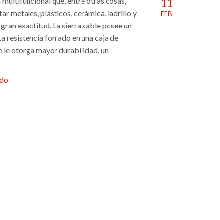
multifuncional que, entre otras cosas,
11
ar metales, plásticos, cerámica, ladrillo y
FEB
gran exactitud. La sierra sable posee un
a resistencia forrado en una caja de
e le otorga mayor durabilidad, un
ndo