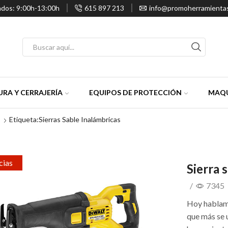
ados: 9:00h-13:00h
615 897 213
info@promoherramienta
Entrada
de
búsqueda
RA Y CERRAJERÍA
EQUIPOS DE PROTECCIÓN
MAQU
Etiqueta:Sierras Sable Inalámbricas
cias
Sierra s
/
7345
Hoy hablamo
que más se u