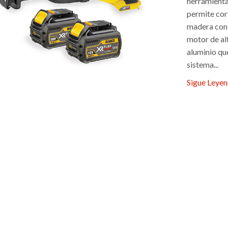
herramienta 
permite cort
madera con 
motor de alt
aluminio qu
sistema...
Sigue Leye