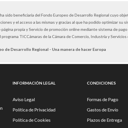
 ha sido beneficiaria del Fondo Europeo de Desarrollo Regional cuyo objeti
ciones y el acceso a las mismas y gracias al que ha podido optimizar su s
 página propia y Servicio de promoción online mediante sistema de pago 
l programa TICCámaras de la Cámara de Comercio, Industria y Servicios
eo de Desarrollo Regional - Una manera de hacer Europa
INFORMACIÓN LEGAL
CONDICIONES
Aviso Legal
Formas de Pago
en
Política de Privacidad
Gastos de Envío
Política de Cookies
Plazos de Entrega