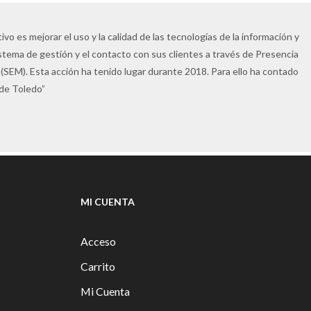
vo es mejorar el uso y la calidad de las tecnologías de la información y
istema de gestión y el contacto con sus clientes a través de Presencia
(SEM). Esta acción ha tenido lugar durante 2018. Para ello ha contado
 de Toledo”
MI CUENTA
Acceso
Carrito
Mi Cuenta