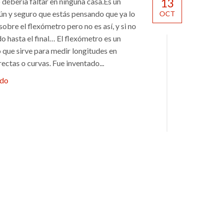
13
 debería faltar en ninguna casa.Es un
n y seguro que estás pensando que ya lo
OCT
obre el flexómetro pero no es así, y si no
o hasta el final… El flexómetro es un
 que sirve para medir longitudes en
rectas o curvas. Fue inventado...
ndo