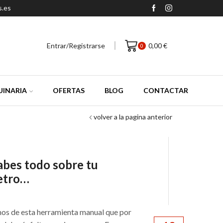
s.es
Entrar/Registrarse
0,00
€
0
INARIA
OFERTAS
BLOG
CONTACTAR
volver a la pagina anterior
abes todo sobre tu
etro…
s de esta herramienta manual que por