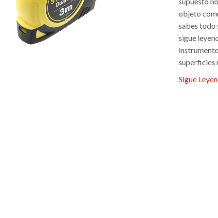
supuesto no
objeto comú
sabes todo s
sigue leyend
instrumento
superficies 
Sigue Leye