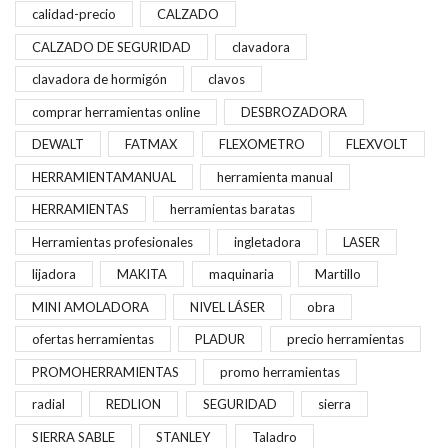
calidad-precio
CALZADO
CALZADO DE SEGURIDAD
clavadora
clavadora de hormigón
clavos
comprar herramientas online
DESBROZADORA
DEWALT
FATMAX
FLEXOMETRO
FLEXVOLT
HERRAMIENTAMANUAL
herramienta manual
HERRAMIENTAS
herramientas baratas
Herramientas profesionales
ingletadora
LASER
lijadora
MAKITA
maquinaria
Martillo
MINI AMOLADORA
NIVEL LÁSER
obra
ofertas herramientas
PLADUR
precio herramientas
PROMOHERRAMIENTAS
promo herramientas
radial
REDLION
SEGURIDAD
sierra
SIERRA SABLE
STANLEY
Taladro