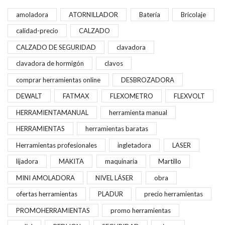
amoladora
ATORNILLADOR
Batería
Bricolaje
calidad-precio
CALZADO
CALZADO DE SEGURIDAD
clavadora
clavadora de hormigón
clavos
comprar herramientas online
DESBROZADORA
DEWALT
FATMAX
FLEXOMETRO
FLEXVOLT
HERRAMIENTAMANUAL
herramienta manual
HERRAMIENTAS
herramientas baratas
Herramientas profesionales
ingletadora
LASER
lijadora
MAKITA
maquinaria
Martillo
MINI AMOLADORA
NIVEL LÁSER
obra
ofertas herramientas
PLADUR
precio herramientas
PROMOHERRAMIENTAS
promo herramientas