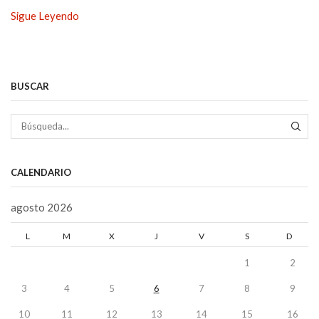
Sigue Leyendo
BUSCAR
BÚS
CALENDARIO
agosto 2026
L
M
X
J
V
S
D
1
2
3
4
5
6
7
8
9
10
11
12
13
14
15
16