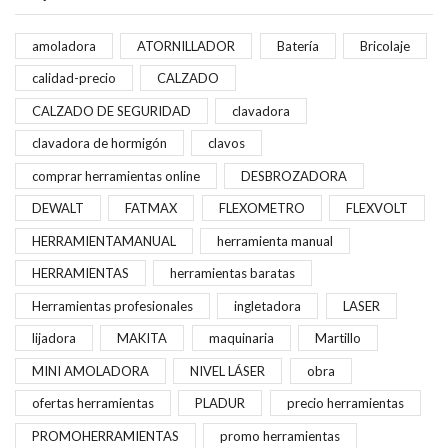
amoladora
ATORNILLADOR
Batería
Bricolaje
calidad-precio
CALZADO
CALZADO DE SEGURIDAD
clavadora
clavadora de hormigón
clavos
comprar herramientas online
DESBROZADORA
DEWALT
FATMAX
FLEXOMETRO
FLEXVOLT
HERRAMIENTAMANUAL
herramienta manual
HERRAMIENTAS
herramientas baratas
Herramientas profesionales
ingletadora
LASER
lijadora
MAKITA
maquinaria
Martillo
MINI AMOLADORA
NIVEL LÁSER
obra
ofertas herramientas
PLADUR
precio herramientas
PROMOHERRAMIENTAS
promo herramientas